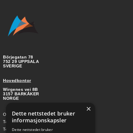
Börjegatan 78
752 29 UPPSALA
SVERIGE
Hovedkontor
Wirgenes vei 8B
3157 BARKÅKER
NORGE
×
Dette nettstedet bruker
Org-nr: 985 958 203 MVA
informasjonskapsler
Telefon (Nor): +47 334 50 910
Telefon (Swe): +46 70-748 08 19
Dette nettstedet bruker