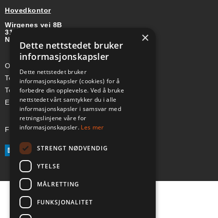
Hovedkontor
Wirgenes vei 8B
3157 BARKÅKER
×
NORGE
Dette nettstedet bruker
informasjonskapsler
Org-nr: 985 958 203 MVA
Dette nettstedet bruker
Telefon (Nor): +47 334 50 910
informasjonskapsler (cookies) for å
forbedre din opplevelse. Ved å bruke
Telefon (Swe): +46 70-748 08 19
nettstedet vårt samtykker du i alle
E-post: sales@a-ss.net
informasjonskapsler i samsvar med
retningslinjene våre for
informasjonskapsler.
Les mer
Følg oss på:
STRENGT NØDVENDIG
YTELSE
MÅLRETTING
FUNKSJONALITET