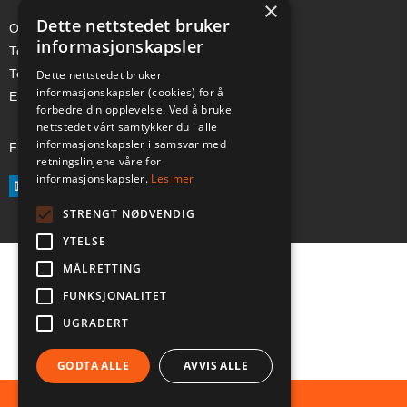
×
Dette nettstedet bruker
Org-nr: 985 958 203 MVA
informasjonskapsler
Telefon (Nor): +47 334 50 910
Telefon (Swe): +46 70-748 08 19
Dette nettstedet bruker
informasjonskapsler (cookies) for å
E-post: sales@a-ss.net
forbedre din opplevelse. Ved å bruke
nettstedet vårt samtykker du i alle
informasjonskapsler i samsvar med
Følg oss på:
retningslinjene våre for
informasjonskapsler.
Les mer
STRENGT NØDVENDIG
YTELSE
MÅLRETTING
FUNKSJONALITET
UGRADERT
GODTA ALLE
AVVIS ALLE