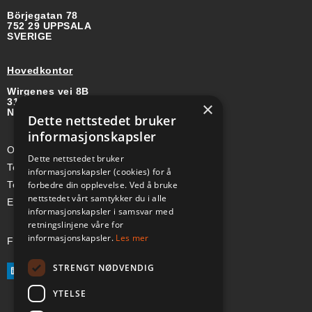
Börjegatan 78
752 29 UPPSALA
SVERIGE
Hovedkontor
Wirgenes vei 8B
3157 BARKÅKER
×
NORGE
Dette nettstedet bruker
informasjonskapsler
Org-nr: 985 958 203 MVA
Dette nettstedet bruker
Telefon (Nor): +47 334 50 910
informasjonskapsler (cookies) for å
forbedre din opplevelse. Ved å bruke
Telefon (Swe): +46 70-748 08 19
nettstedet vårt samtykker du i alle
E-post: sales@a-ss.net
informasjonskapsler i samsvar med
retningslinjene våre for
informasjonskapsler.
Les mer
Følg oss på:
STRENGT NØDVENDIG
YTELSE