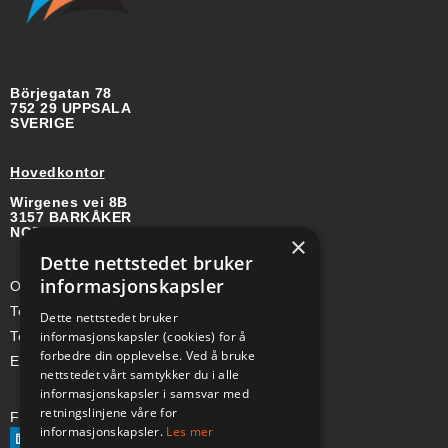
Börjegatan 78
752 29 UPPSALA
SVERIGE
Hovedkontor
Wirgenes vei 8B
3157 BARKÅKER
NORGE
×
Dette nettstedet bruker
informasjonskapsler
Org-nr: 985 958 203 MVA
Telefon (Nor): +47 334 50 910
Dette nettstedet bruker
informasjonskapsler (cookies) for å
Telefon (Swe): +46 70-748 08 19
forbedre din opplevelse. Ved å bruke
E-post: sales@a-ss.net
nettstedet vårt samtykker du i alle
informasjonskapsler i samsvar med
retningslinjene våre for
Følg oss på:
informasjonskapsler.
Les mer