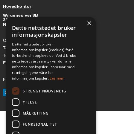
Hovedkontor
Wirgenes vei 8B
3157 BARKÅKER
×
NORGE
Dette nettstedet bruker
informasjonskapsler
Org-nr: 985 958 203 MVA
Dette nettstedet bruker
Telefon (Nor): +47 334 50 910
informasjonskapsler (cookies) for å
forbedre din opplevelse. Ved å bruke
Telefon (Swe): +46 70-748 08 19
nettstedet vårt samtykker du i alle
E-post: sales@a-ss.net
informasjonskapsler i samsvar med
retningslinjene våre for
informasjonskapsler.
Les mer
Følg oss på:
STRENGT NØDVENDIG
YTELSE
MÅLRETTING
FUNKSJONALITET