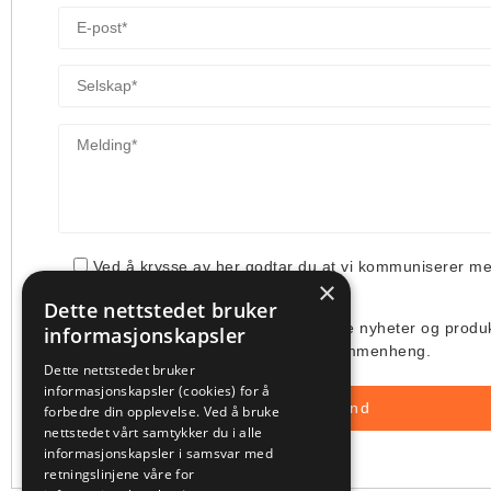
Ved å krysse av her godtar du at vi kommuniserer m
×
din henvendelse.
Dette nettstedet bruker
Jeg ønsker å få tilsendt deres siste nyheter og produ
informasjonskapsler
deres bruk av min e-post i denne sammenheng.
Dette nettstedet bruker
informasjonskapsler (cookies) for å
forbedre din opplevelse. Ved å bruke
nettstedet vårt samtykker du i alle
informasjonskapsler i samsvar med
retningslinjene våre for