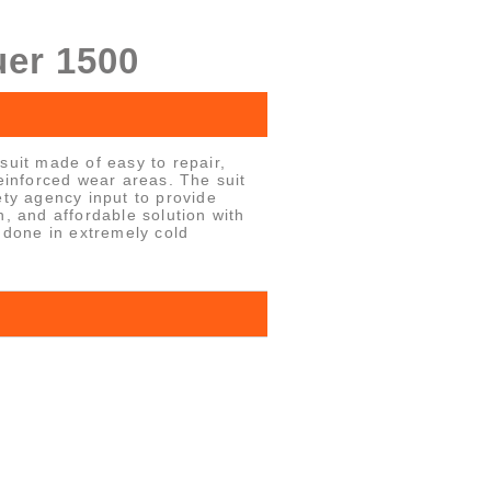
uer 1500
suit made of easy to repair,
reinforced wear areas. The suit
ety agency input to provide
n, and affordable solution with
b done in extremely cold