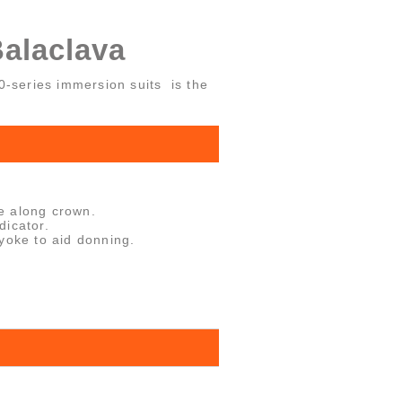
alaclava
0-series immersion suits is the
e along crown.
dicator.
yoke to aid donning.