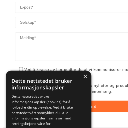
Ved å krysse av her godtar du at vi kommuniserer m
×
din henvendelse.
Dette nettstedet bruker
Jeg ønsker å få tilsendt deres siste nyheter og produ
informasjonskapsler
deres bruk av min e-post i denne sammenheng.
Dette nettstedet bruker
informasjonskapsler (cookies) for å
forbedre din opplevelse. Ved å bruke
nettstedet vårt samtykker du i alle
informasjonskapsler i samsvar med
retningslinjene våre for