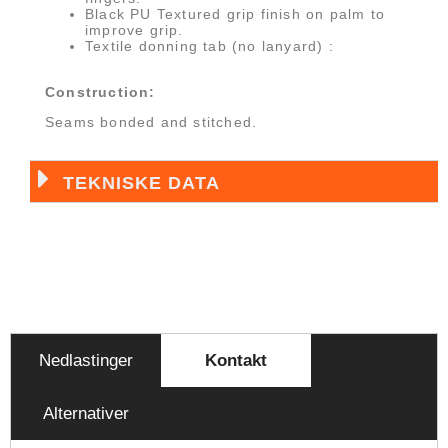
Black PU Textured grip finish on palm to
improve grip.
Textile donning tab (no lanyard) :
Construction:
Seams bonded and stitched.
TEKNISKE DATA
Nedlastinger
Kontakt
Alternativer