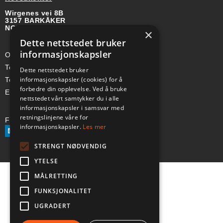
Wirgenes vei 8B
3157 BARKÅKER
NORGE
×
Dette nettstedet bruker
informasjonskapsler
Org-nr: 985 958 203 MVA
Telefon (Nor): +47 334 50 910
Dette nettstedet bruker
informasjonskapsler (cookies) for å
Telefon (Swe): +46 70-748 08 19
forbedre din opplevelse. Ved å bruke
E-post: sales@a-ss.net
nettstedet vårt samtykker du i alle
informasjonskapsler i samsvar med
retningslinjene våre for
Følg oss på:
informasjonskapsler.
Les mer
STRENGT NØDVENDIG
YTELSE
MÅLRETTING
FUNKSJONALITET
UGRADERT