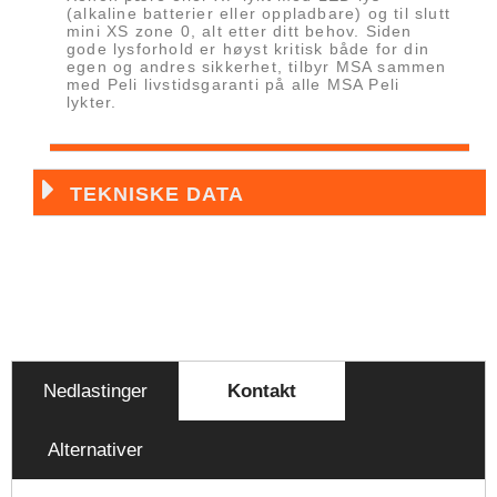
(alkaline batterier eller oppladbare) og til slutt
mini XS zone 0, alt etter ditt behov. Siden
gode lysforhold er høyst kritisk både for din
egen og andres sikkerhet, tilbyr MSA sammen
med Peli livstidsgaranti på alle MSA Peli
lykter.
TEKNISKE DATA
Nedlastinger
Kontakt
Alternativer