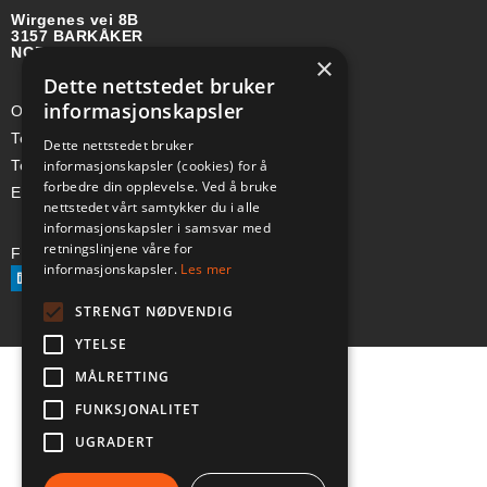
Wirgenes vei 8B
3157 BARKÅKER
NORGE
×
Dette nettstedet bruker
informasjonskapsler
Org-nr: 985 958 203 MVA
Telefon (Nor): +47 334 50 910
Dette nettstedet bruker
informasjonskapsler (cookies) for å
Telefon (Swe): +46 70-748 08 19
forbedre din opplevelse. Ved å bruke
E-post: sales@a-ss.net
nettstedet vårt samtykker du i alle
informasjonskapsler i samsvar med
retningslinjene våre for
Følg oss på:
informasjonskapsler.
Les mer
STRENGT NØDVENDIG
YTELSE
MÅLRETTING
FUNKSJONALITET
UGRADERT