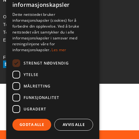
NORGE
informasjonskapsler
Dette nettstedet bruker
Org-nr: 985 958 203 MVA
informasjonskapsler (cookies) for å
Telefon (Nor): +47 334 50 910
forbedre din opplevelse. Ved å bruke
nettstedet vårt samtykker du i alle
Telefon (Swe): +46 70-748 08 19
informasjonskapsler i samsvar med
E-post: sales@a-ss.net
retningslinjene våre for
informasjonskapsler.
Les mer
Følg oss på:
STRENGT NØDVENDIG
YTELSE
MÅLRETTING
FUNKSJONALITET
UGRADERT
GODTA ALLE
AVVIS ALLE