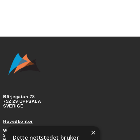
Börjegatan 78
752 29 UPPSALA
SVERIGE
Hovedkontor
×
Wirgenes vei 8B
3157 BARKÅKER
Dette nettstedet bruker