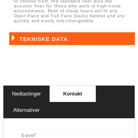
to choose from; the standard liner plus the
acoustic liner for those who work in high-noise
environments. Both of these liners will fit any
Open Face and Full Face Gecko helmet and are
quickly and easily interchangeable.
TEKNISKE DATA
Nedlastinger
Kontakt
Alternativer