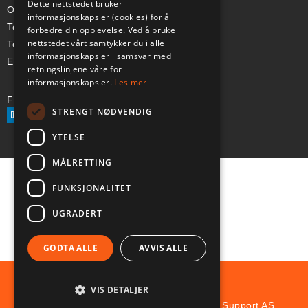
Dette nettstedet bruker
Org-nr: 985 958 203 MVA
informasjonskapsler (cookies) for å
Telefon (Nor): +47 334 50 910
forbedre din opplevelse. Ved å bruke
nettstedet vårt samtykker du i alle
Telefon (Swe): +46 70-748 08 19
informasjonskapsler i samsvar med
E-post: sales@a-ss.net
retningslinjene våre for
informasjonskapsler.
Les mer
Følg oss på:
STRENGT NØDVENDIG
YTELSE
MÅLRETTING
FUNKSJONALITET
UGRADERT
GODTA ALLE
AVVIS ALLE
VIS DETALJER
© Copyright 2025 Aviation and Survival Support AS