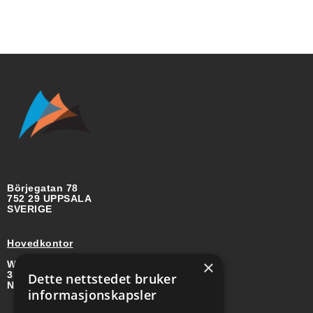
Börjegatan 78
752 29 UPPSALA
SVERIGE
Hovedkontor
×
Wirgenes vei 8B
3157 BARKÅKER
Dette nettstedet bruker
NORGE
informasjonskapsler