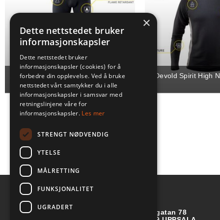
×
Dette nettstedet bruker
informasjonskapsler
Dette nettstedet bruker
informasjonskapsler (cookies) for å
Devold Spirit Long Johns
Devold Spirit High 
forbedre din opplevelse. Ved å bruke
nettstedet vårt samtykker du i alle
informasjonskapsler i samsvar med
retningslinjene våre for
informasjonskapsler.
Les mer
STRENGT NØDVENDIG
YTELSE
MÅLRETTING
FUNKSJONALITET
UGRADERT
Börjegatan 78
752 29 UPPSALA