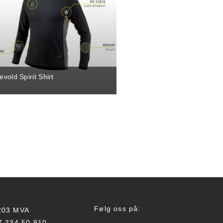
evold Spirit Shirt
Følg oss på:
 203 MVA
47 334 50 910