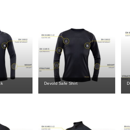
ck
Devold Safe Shirt
D