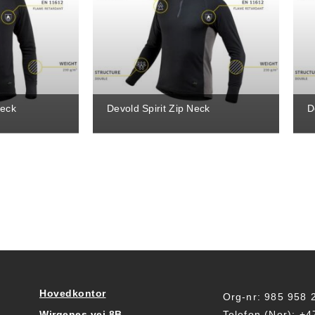
Neck
Devold Spirit Zip Neck
D
Hovedkontor
Org-nr: 985 958
Wirgenes vei 8B
Telefon (Nor): +