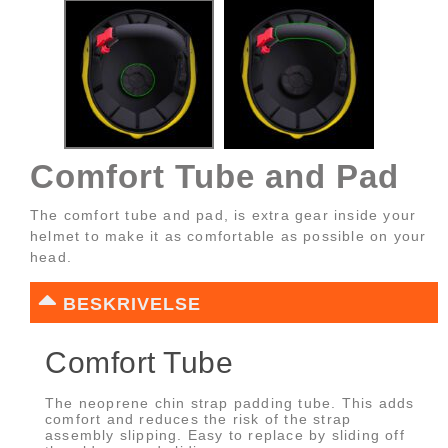
Comfort Tube and Pad
The comfort tube and pad, is extra gear inside your
helmet to make it as comfortable as possible on your
head.
BESKRIVELSE
Comfort Tube
The neoprene chin strap padding tube. This adds
comfort and reduces the risk of the strap
assembly slipping. Easy to replace by sliding off