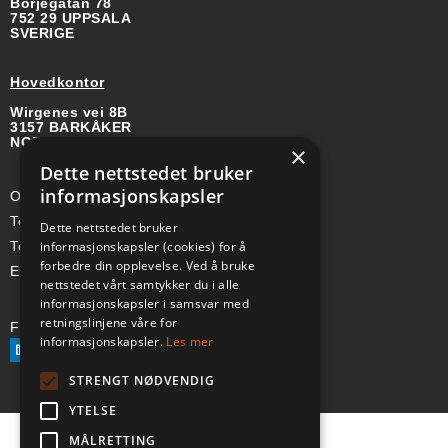
Börjegatan 78
752 29 UPPSALA
SVERIGE
Hovedkontor
Wirgenes vei 8B
3157 BARKÅKER
NORGE
×
Dette nettstedet bruker
informasjonskapsler
Org-nr: 985 958 203 MVA
Telefon (Nor): +47 334 50 910
Dette nettstedet bruker
informasjonskapsler (cookies) for å
Telefon (Swe): +46 70-748 08 19
forbedre din opplevelse. Ved å bruke
E-post: sales@a-ss.net
nettstedet vårt samtykker du i alle
informasjonskapsler i samsvar med
retningslinjene våre for
Følg oss på:
informasjonskapsler.
Les mer
STRENGT NØDVENDIG
YTELSE
MÅLRETTING