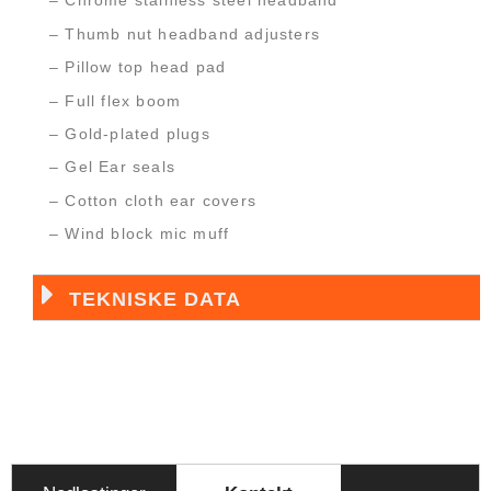
– Chrome stainless steel headband
– Thumb nut headband adjusters
– Pillow top head pad
– Full flex boom
– Gold-plated plugs
– Gel Ear seals
– Cotton cloth ear covers
– Wind block mic muff
TEKNISKE DATA