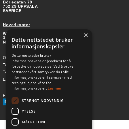
Börjegatan 78
752 29 UPPSALA
SVERIGE
Hovedkontor
×
Wirgenes vei 8B
3157 BARKÅKER
Dette nettstedet bruker
NORGE
informasjonskapsler
Dette nettstedet bruker
Org-nr: 985 958 203 MVA
informasjonskapsler (cookies) for å
Telefon (Nor): +47 334 50 910
forbedre din opplevelse. Ved å bruke
nettstedet vårt samtykker du i alle
Telefon (Swe): +46 70-748 08 19
informasjonskapsler i samsvar med
E-post: sales@a-ss.net
retningslinjene våre for
informasjonskapsler.
Les mer
Følg oss på:
STRENGT NØDVENDIG
YTELSE
MÅLRETTING