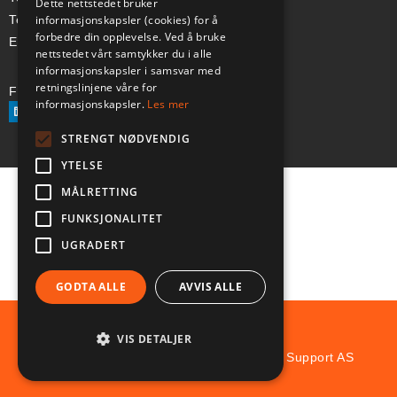
Dette nettstedet bruker
informasjonskapsler (cookies) for å
Telefon (Swe): +46 70-748 08 19
forbedre din opplevelse. Ved å bruke
E-post: sales@a-ss.net
nettstedet vårt samtykker du i alle
informasjonskapsler i samsvar med
retningslinjene våre for
Følg oss på:
informasjonskapsler.
Les mer
STRENGT NØDVENDIG
YTELSE
MÅLRETTING
FUNKSJONALITET
UGRADERT
GODTA ALLE
AVVIS ALLE
VIS DETALJER
© Copyright 2025 Aviation and Survival Support AS