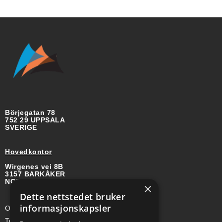
Börjegatan 78
752 29 UPPSALA
SVERIGE
Hovedkontor
Wirgenes vei 8B
3157 BARKÅKER
NORGE
×
Dette nettstedet bruker
informasjonskapsler
Org-nr: 985 958 203 MVA
Telefon (Nor): +47 334 50 910