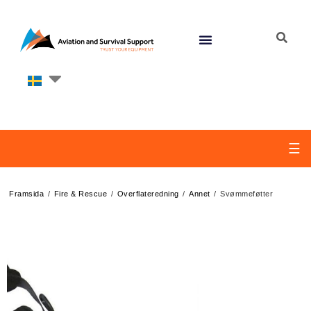
☰
/
/
/
/
Framsida
Fire & Rescue
Overflateredning
Annet
Svømmeføtter