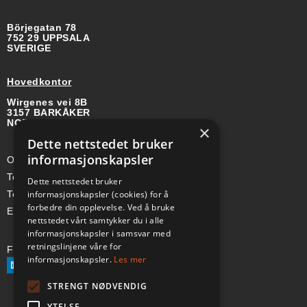
Börjegatan 78
752 29 UPPSALA
SVERIGE
Hovedkontor
Wirgenes vei 8B
3157 BARKÅKER
NORGE
×
Dette nettstedet bruker
informasjonskapsler
Org-nr: 985 958 203 MVA
Telefon (Nor): +47 334 50 910
Dette nettstedet bruker
informasjonskapsler (cookies) for å
Telefon (Swe): +46 70-748 08 19
forbedre din opplevelse. Ved å bruke
E-post: sales@a-ss.net
nettstedet vårt samtykker du i alle
informasjonskapsler i samsvar med
retningslinjene våre for
Følg oss på:
informasjonskapsler.
Les mer
STRENGT NØDVENDIG
YTELSE