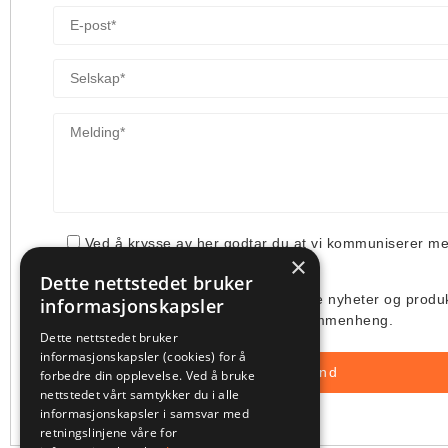
Ved å krysse av her godtar du at vi kommuniserer m
×
din henvendelse.
Dette nettstedet bruker
Jeg ønsker å få tilsendt deres siste nyheter og produ
informasjonskapsler
deres bruk av min e-post i denne sammenheng.
Dette nettstedet bruker
informasjonskapsler (cookies) for å
forbedre din opplevelse. Ved å bruke
nettstedet vårt samtykker du i alle
informasjonskapsler i samsvar med
retningslinjene våre for