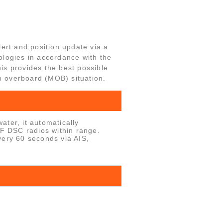
ert and position update via a
logies in accordance with the
his provides the best possible
n overboard (MOB) situation.
ter, it automatically
HF DSC radios within range.
very 60 seconds via AIS,