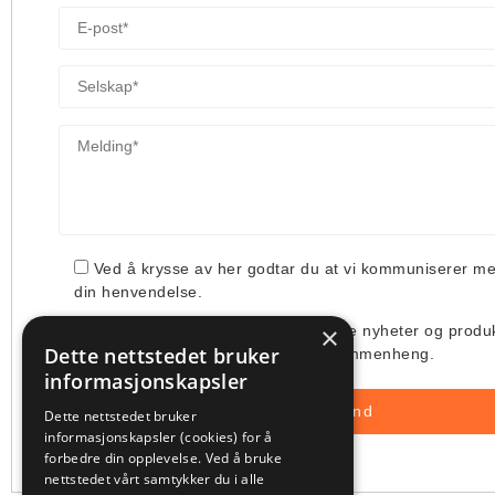
Ved å krysse av her godtar du at vi kommuniserer m
din henvendelse.
×
Jeg ønsker å få tilsendt deres siste nyheter og produ
Dette nettstedet bruker
deres bruk av min e-post i denne sammenheng.
informasjonskapsler
Dette nettstedet bruker
informasjonskapsler (cookies) for å
forbedre din opplevelse. Ved å bruke
nettstedet vårt samtykker du i alle