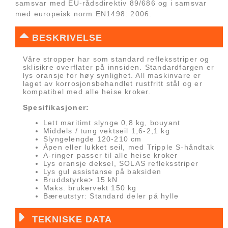
samsvar med EU-rådsdirektiv 89/686 og i samsvar
med europeisk norm EN1498: 2006.
BESKRIVELSE
Våre stropper har som standard refleksstriper og
sklisikre overflater på innsiden. Standardfargen er
lys oransje for høy synlighet. All maskinvare er
laget av korrosjonsbehandlet rustfritt stål og er
kompatibel med alle heise kroker.
Spesifikasjoner:
Lett maritimt slynge 0,8 kg, bouyant
Middels / tung vektseil 1,6-2,1 kg
Slyngelengde 120-210 cm
Åpen eller lukket seil, med Tripple S-håndtak
A-ringer passer til alle heise kroker
Lys oransje deksel, SOLAS refleksstriper
Lys gul assistanse på baksiden
Bruddstyrke> 15 kN
Maks. brukervekt 150 kg
Bæreutstyr: Standard deler på hylle
TEKNISKE DATA