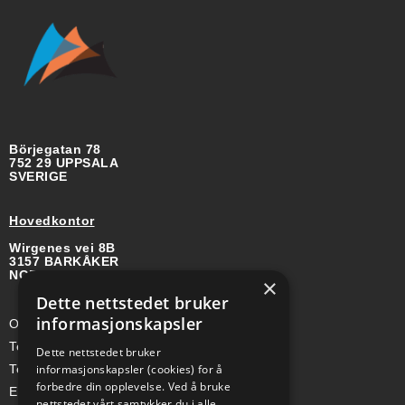
Börjegatan 78
752 29 UPPSALA
SVERIGE
Hovedkontor
Wirgenes vei 8B
3157 BARKÅKER
NORGE
×
Dette nettstedet bruker
informasjonskapsler
Org-nr: 985 958 203 MVA
Telefon (Nor): +47 334 50 910
Dette nettstedet bruker
Telefon (Swe): +46 70-748 08 19
informasjonskapsler (cookies) for å
forbedre din opplevelse. Ved å bruke
E-post: sales@a-ss.net
nettstedet vårt samtykker du i alle