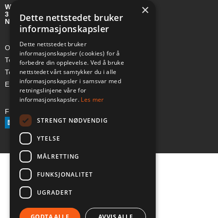
×
Wirgenes vei 8B
3157 BARKÅKER
Dette nettstedet bruker
NORGE
informasjonskapsler
Dette nettstedet bruker
Org-nr: 985 958 203 MVA
informasjonskapsler (cookies) for å
Telefon (Nor): +47 334 50 910
forbedre din opplevelse. Ved å bruke
nettstedet vårt samtykker du i alle
Telefon (Swe): +46 70-748 08 19
informasjonskapsler i samsvar med
E-post: sales@a-ss.net
retningslinjene våre for
informasjonskapsler.
Les mer
Følg oss på:
STRENGT NØDVENDIG
YTELSE
MÅLRETTING
FUNKSJONALITET
UGRADERT
GODTA ALLE
AVVIS ALLE