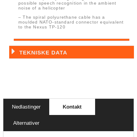
possible speech recognition in the ambient
noise of a helicopter
– The spiral polyurethane cable has a
moulded NATO-standard connector equivalent
to the Nexus TP-120
TEKNISKE DATA
Nedlastinger
Kontakt
Alternativer