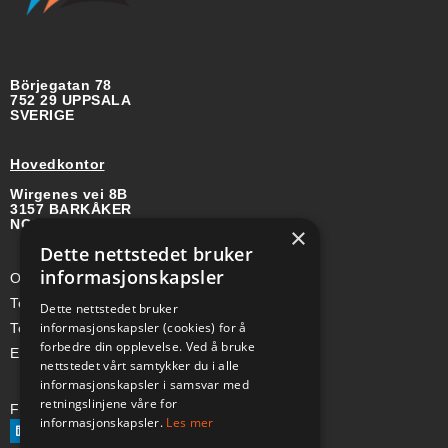
Börjegatan 78
752 29 UPPSALA
SVERIGE
Hovedkontor
Wirgenes vei 8B
3157 BARKÅKER
NORGE
×
Dette nettstedet bruker
informasjonskapsler
Org-nr: 985 958 203 MVA
Telefon (Nor): +47 334 50 910
Dette nettstedet bruker
informasjonskapsler (cookies) for å
Telefon (Swe): +46 70-748 08 19
forbedre din opplevelse. Ved å bruke
E-post: sales@a-ss.net
nettstedet vårt samtykker du i alle
informasjonskapsler i samsvar med
retningslinjene våre for
Følg oss på:
informasjonskapsler.
Les mer