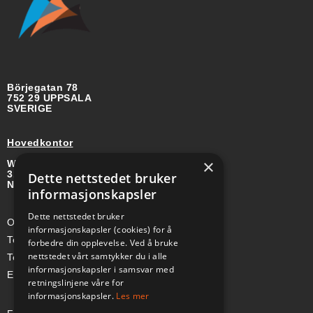
Börjegatan 78
752 29 UPPSALA
SVERIGE
Hovedkontor
×
Wirgenes vei 8B
3157 BARKÅKER
Dette nettstedet bruker
NORGE
informasjonskapsler
Dette nettstedet bruker
Org-nr: 985 958 203 MVA
informasjonskapsler (cookies) for å
Telefon (Nor): +47 334 50 910
forbedre din opplevelse. Ved å bruke
nettstedet vårt samtykker du i alle
Telefon (Swe): +46 70-748 08 19
informasjonskapsler i samsvar med
E-post: sales@a-ss.net
retningslinjene våre for
informasjonskapsler.
Les mer