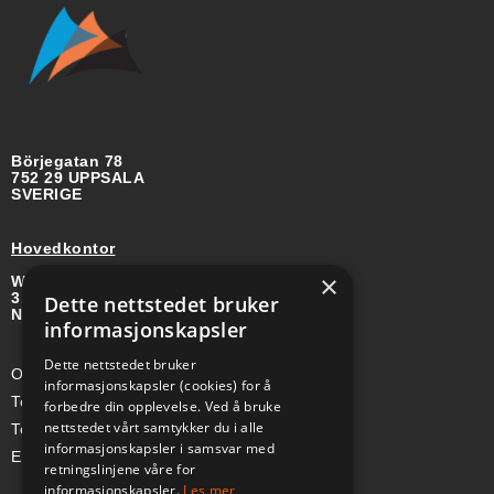
Börjegatan 78
752 29 UPPSALA
SVERIGE
Hovedkontor
×
Wirgenes vei 8B
3157 BARKÅKER
Dette nettstedet bruker
NORGE
informasjonskapsler
Dette nettstedet bruker
Org-nr: 985 958 203 MVA
informasjonskapsler (cookies) for å
Telefon (Nor): +47 334 50 910
forbedre din opplevelse. Ved å bruke
nettstedet vårt samtykker du i alle
Telefon (Swe): +46 70-748 08 19
informasjonskapsler i samsvar med
E-post: sales@a-ss.net
retningslinjene våre for
informasjonskapsler.
Les mer