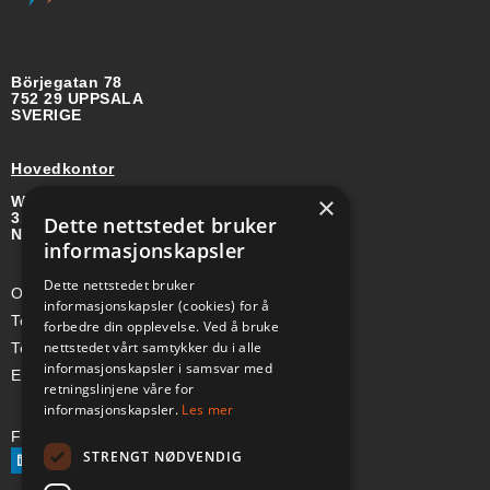
Börjegatan 78
752 29 UPPSALA
SVERIGE
Hovedkontor
×
Wirgenes vei 8B
3157 BARKÅKER
Dette nettstedet bruker
NORGE
informasjonskapsler
Dette nettstedet bruker
Org-nr: 985 958 203 MVA
informasjonskapsler (cookies) for å
Telefon (Nor): +47 334 50 910
forbedre din opplevelse. Ved å bruke
nettstedet vårt samtykker du i alle
Telefon (Swe): +46 70-748 08 19
informasjonskapsler i samsvar med
E-post: sales@a-ss.net
retningslinjene våre for
informasjonskapsler.
Les mer
Følg oss på:
STRENGT NØDVENDIG