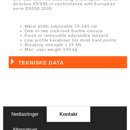
directive 89/686 in conformance with European
norm EN358:2000.
Waist width adjustable 70-140 cm
One or two click-lock buckle closure
Fixed or removable adjustable lanyard
Low profile karabiner fits most hard points
Breaking strength > 15 kN
Max. user weight 150 kg
TEKNISKE DATA
Nedlastinger
Kontakt
Alternativer