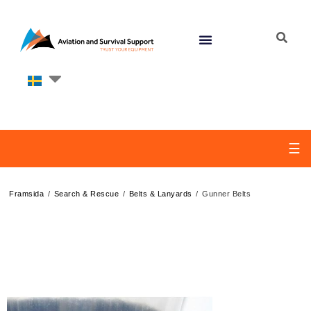
☰
/
/
/
Framsida
Search & Rescue
Belts & Lanyards
Gunner Belts