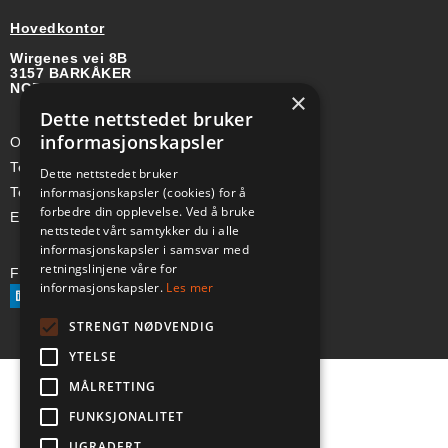
Hovedkontor
Wirgenes vei 8B
3157 BARKÅKER
NORGE
×
Dette nettstedet bruker
informasjonskapsler
Org-nr: 985 958 203 MVA
Telefon (Nor): +47 334 50 910
Dette nettstedet bruker
informasjonskapsler (cookies) for å
Telefon (Swe): +46 70-748 08 19
forbedre din opplevelse. Ved å bruke
E-post: sales@a-ss.net
nettstedet vårt samtykker du i alle
informasjonskapsler i samsvar med
retningslinjene våre for
Følg oss på:
informasjonskapsler.
Les mer
STRENGT NØDVENDIG
YTELSE
MÅLRETTING
FUNKSJONALITET
UGRADERT