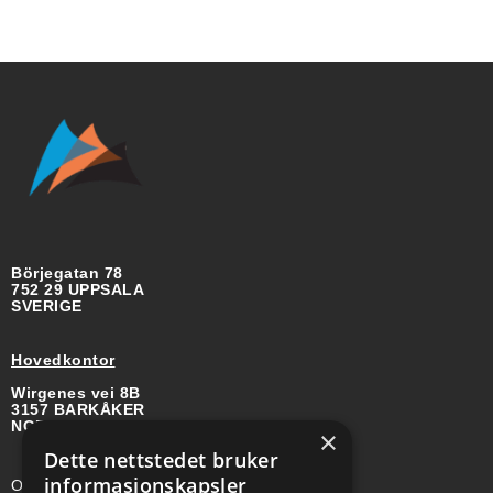
Börjegatan 78
752 29 UPPSALA
SVERIGE
Hovedkontor
Wirgenes vei 8B
3157 BARKÅKER
NORGE
×
Dette nettstedet bruker
informasjonskapsler
Org-nr: 985 958 203 MVA