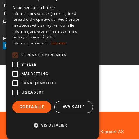
Telefon (Nor): +47 334 50 910
Dette nettstedet bruker
informasjonskapsler (cookies) for å
Telefon (Swe): +46 70-748 08 19
forbedre din opplevelse. Ved å bruke
E-post: sales@a-ss.net
nettstedet vårt samtykker du i alle
informasjonskapsler i samsvar med
retningslinjene våre for
Følg oss på:
informasjonskapsler.
Les mer
STRENGT NØDVENDIG
YTELSE
MÅLRETTING
FUNKSJONALITET
UGRADERT
GODTA ALLE
AVVIS ALLE
VIS DETALJER
© Copyright 2025 Aviation and Survival Support AS