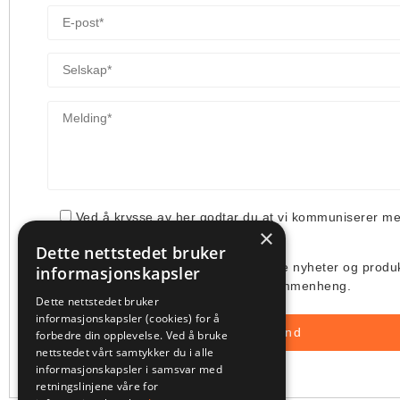
Ved å krysse av her godtar du at vi kommuniserer m
×
din henvendelse.
Dette nettstedet bruker
Jeg ønsker å få tilsendt deres siste nyheter og produ
informasjonskapsler
deres bruk av min e-post i denne sammenheng.
Dette nettstedet bruker
informasjonskapsler (cookies) for å
forbedre din opplevelse. Ved å bruke
nettstedet vårt samtykker du i alle
informasjonskapsler i samsvar med
retningslinjene våre for