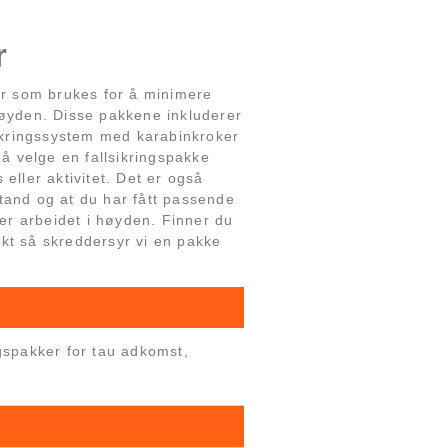
r
yr som brukes for å minimere
høyden. Disse pakkene inkluderer
sikringssystem med karabinkroker
 å velge en fallsikringspakke
eller aktivitet. Det er også
 stand og at du har fått passende
ter arbeidet i høyden. Finner du
kt så skreddersyr vi en pakke
ngspakker for tau adkomst,
.