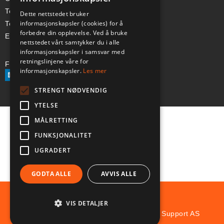
Telefon (Nor): +47 334 50 910
Dette nettstedet bruker
informasjonskapsler (cookies) for å
Telefon (Swe): +46 70-748 08 19
forbedre din opplevelse. Ved å bruke
E-post: sales@a-ss.net
nettstedet vårt samtykker du i alle
informasjonskapsler i samsvar med
retningslinjene våre for
Følg oss på:
informasjonskapsler.
Les mer
STRENGT NØDVENDIG
YTELSE
MÅLRETTING
FUNKSJONALITET
UGRADERT
GODTA ALLE
AVVIS ALLE
VIS DETALJER
© Copyright 2025 Aviation and Survival Support AS