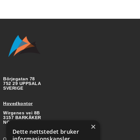
Börjegatan 78
752 29 UPPSALA
SVERIGE
Hovedkontor
Wirgenes vei 8B
3157 BARKÅKER
NORGE
×
Dette nettstedet bruker
informasjonskapsler
Org-nr: 985 958 203 MVA