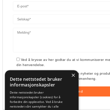
Ved å krysse av her godtar du at vi kommuniserer m
din henvendelse.
×
Jeg ønsker å få tilsendt deres siste nyheter og produ
Dette nettstedet bruker
deres bruk av min e-post i denne sammenheng.
informasjonskapsler
Dette nettstedet bruker
informasjonskapsler (cookies) for å
forbedre din opplevelse. Ved å bruke
nettstedet vårt samtykker du i alle