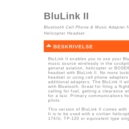
BluLink II
Bluetooth Cell Phone & Music Adapter f
Helicopter Headset
.
BESKRIVELSE
BluLink II enables you to use your Bl
music source wirelessly in the cockpi
general aviation, helicopter or BOSE
headset with BluLink II. No more tuck
headset or using cell phone adapters
additional adapters. The BluLink II wi
with Bluetooth. Great for filing a flig
calling for fuel, getting a clearance at
for a taxi. Primary communications fo
pilots.
This version of BluLink II comes with
It is to be used with a civilian helico
174/U, TP-120 or equivalent type sing