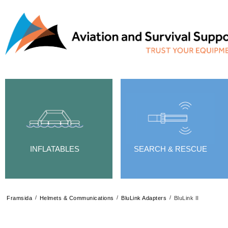
INFLATABLES
SEARCH & RESCUE
/
/
/
Framsida
Helmets & Communications
BluLink Adapters
BluLink II