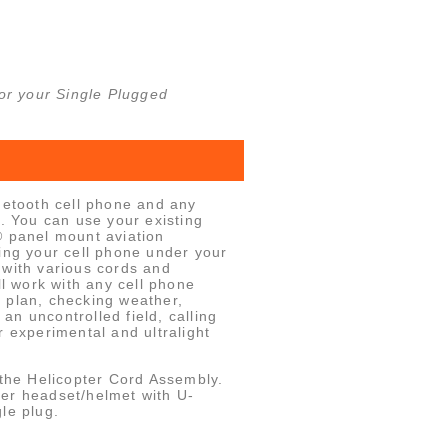
or your Single Plugged
uetooth cell phone and any
t. You can use your existing
® panel mount aviation
ing your cell phone under your
 with various cords and
ll work with any cell phone
ht plan, checking weather,
 an uncontrolled field, calling
r experimental and ultralight
 the Helicopter Cord Assembly.
pter headset/helmet with U-
le plug.