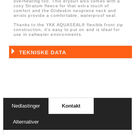
overheating too. This drysuit also comes with a
cosy Stratum fleece for that extra touch of
comfort and the Glideskin neoprene neck and
wrists provide a comfortable, waterproof seal.
Thanks to the YKK AQUASEAL® flexible front zip
construction, it’s easy to put on and is ideal for
use in saltwater environments.
TEKNISKE DATA
Nedlastinger
Kontakt
Alternativer