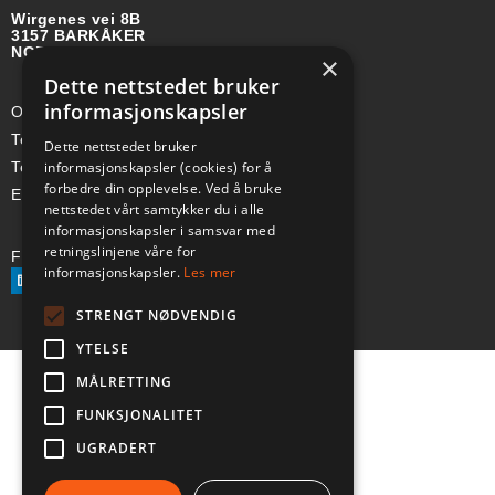
Wirgenes vei 8B
3157 BARKÅKER
NORGE
×
Dette nettstedet bruker
informasjonskapsler
Org-nr: 985 958 203 MVA
Telefon (Nor): +47 334 50 910
Dette nettstedet bruker
informasjonskapsler (cookies) for å
Telefon (Swe): +46 70-748 08 19
forbedre din opplevelse. Ved å bruke
E-post: sales@a-ss.net
nettstedet vårt samtykker du i alle
informasjonskapsler i samsvar med
retningslinjene våre for
Følg oss på:
informasjonskapsler.
Les mer
STRENGT NØDVENDIG
YTELSE
MÅLRETTING
FUNKSJONALITET
UGRADERT