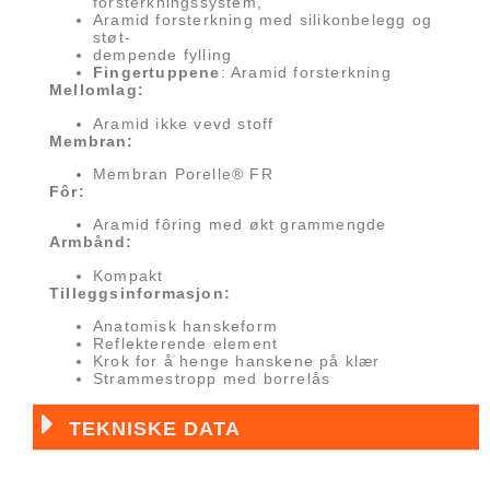
forsterkningssystem,
Aramid forsterkning med silikonbelegg og
støt-
dempende fylling
Fingertuppene
: Aramid forsterkning
Mellomlag:
Aramid ikke vevd stoff
Membran:
Membran Porelle® FR
Fôr:
Aramid fôring med økt grammengde
Armbånd:
Kompakt
Tilleggsinformasjon:
Anatomisk hanskeform
Reflekterende element
Krok for å henge hanskene på klær
Strammestropp med borrelås
TEKNISKE DATA