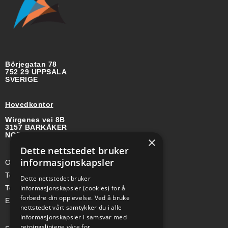
Börjegatan 78
752 29 UPPSALA
SVERIGE
Hovedkontor
Wirgenes vei 8B
3157 BARKÅKER
NORGE
×
Dette nettstedet bruker
informasjonskapsler
Org-nr: 985 958 203 MVA
Telefon (Nor): +47 334 50 910
Dette nettstedet bruker
informasjonskapsler (cookies) for å
Telefon (Swe): +46 70-748 08 19
forbedre din opplevelse. Ved å bruke
E-post: sales@a-ss.net
nettstedet vårt samtykker du i alle
informasjonskapsler i samsvar med
retningslinjene våre for