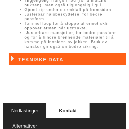
Tilgjengelig i fargen rød (for å matche
buksen), men også tilgjengelig i gul.
Gjemt zip under stormklaff på fremsiden.
Justerbar halsbeskyttelse, for bedre
passform.
Tommel loop for å stoppe at ermet sklir
oppover armen når utstrakte.
Justerbare mansjetter, for bedre passform
og for å hindre brennende materialer til å
komme på innsiden av jakken. Bruk av
hansker gir også en bedre sikring.
TEKNISKE DATA
Nedlastinger
Kontakt
Alternativer