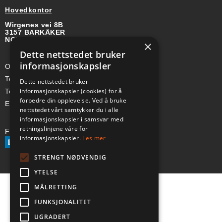
Hovedkontor
Wirgenes vei 8B
3157 BARKÅKER
NORGE
×
Dette nettstedet bruker
informasjonskapsler
Org-nr: 985 958 203 MVA
Telefon (Nor): +47 334 50 910
Dette nettstedet bruker
informasjonskapsler (cookies) for å
Telefon (Swe): +46 70-748 08 19
forbedre din opplevelse. Ved å bruke
E-post: sales@a-ss.net
nettstedet vårt samtykker du i alle
informasjonskapsler i samsvar med
retningslinjene våre for
Følg oss på:
informasjonskapsler.
Les mer
STRENGT NØDVENDIG
YTELSE
MÅLRETTING
FUNKSJONALITET
UGRADERT