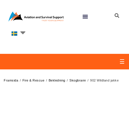
☰
/
/
/
/
Framsida
Fire & Rescue
Bekledning
Skogbrann
902 Wildland jakke