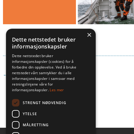
×
Dette nettstedet bruker
informasjonskapsler
Dette nettstedet bruker
informasjonskapsler (cookies) for å
forbedre din opplevelse. Ved å bruke
nettstedet vårt samtykker du i alle
← FORRIGE NYHET
informasjonskapsler i samsvar med
retningslinjene våre for
informasjonskapsler.
Les mer
STRENGT NØDVENDIG
YTELSE
MÅLRETTING