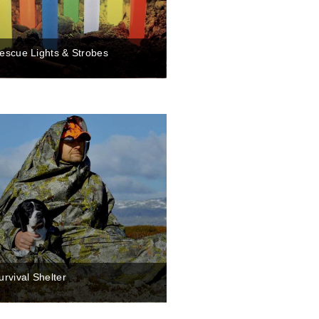
escue Lights & Strobes
urvival Shelter