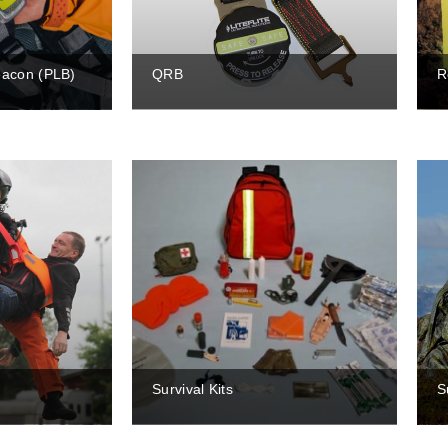
eacon (PLB)
QRB
R
Survival Kits
S