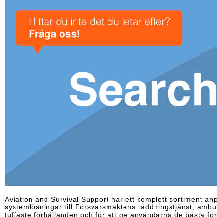
Aviation and Survival Support har ett komplett sortiment anpa
systemlösningar till Försvarsmaktens räddningstjänst, ambu
tuffaste förhållanden och för att ge användarna de bästa föru