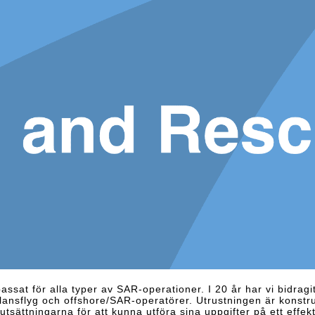
ssat för alla typer av SAR-operationer. I 20 år har vi bidragit 
lansflyg och offshore/SAR-operatörer. Utrustningen är konst
tsättningarna för att kunna utföra sina uppgifter på ett effekt