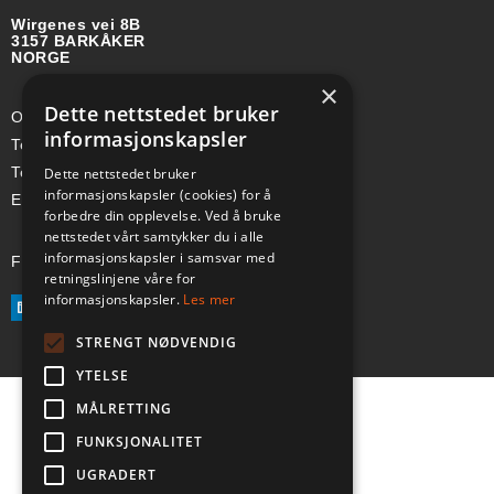
Wirgenes vei 8B
3157 BARKÅKER
NORGE
×
Dette nettstedet bruker
Org-nr: 985 958 203 MVA
informasjonskapsler
Telefon (Nor): +47 334 50 910
Telefon (Swe): +46 70-748 08 19
Dette nettstedet bruker
informasjonskapsler (cookies) for å
E-post: sales@a-ss.net
forbedre din opplevelse. Ved å bruke
nettstedet vårt samtykker du i alle
informasjonskapsler i samsvar med
Følg oss på:
retningslinjene våre for
informasjonskapsler.
Les mer
STRENGT NØDVENDIG
YTELSE
MÅLRETTING
FUNKSJONALITET
UGRADERT