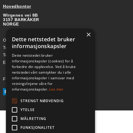
Hovedkontor
Wirgenes vei 8B
3157 BARKÅKER
NORGE
×
Dette nettstedet bruker
Org-nr: 985 958 203 MVA
informasjonskapsler
Telefon (Nor): +47 334 50 910
Telefon (Swe): +46 70-748 08 19
Dette nettstedet bruker
informasjonskapsler (cookies) for å
E-post: sales@a-ss.net
forbedre din opplevelse. Ved å bruke
nettstedet vårt samtykker du i alle
informasjonskapsler i samsvar med
Følg oss på:
retningslinjene våre for
informasjonskapsler.
Les mer
STRENGT NØDVENDIG
YTELSE
MÅLRETTING
FUNKSJONALITET