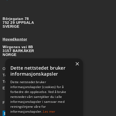
Börjegatan 78
752 29 UPPSALA
SVERIGE
Hovedkontor
Wirgenes vei 8B
3157 BARKÅKER
NORGE
×
Dette nettstedet bruker
Org-nr: 985 958 203 MVA
informasjonskapsler
Telefon (Nor): +47 334 50 910
Telefon (Swe): +46 70-748 08 19
Dette nettstedet bruker
informasjonskapsler (cookies) for å
E-post: sales@a-ss.net
forbedre din opplevelse. Ved å bruke
nettstedet vårt samtykker du i alle
informasjonskapsler i samsvar med
Følg oss på:
retningslinjene våre for
informasjonskapsler.
Les mer