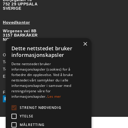
752 29 UPPSALA
SVERIGE
Hovedkontor
Wirgenes vei 8B
3157 BARKÅKER
NORGE
×
Dette nettstedet bruker
informasjonskapsler
Org-nr: 985 958 203 MVA
Telefon (Nor): +47 334 50 910
Dette nettstedet bruker
informasjonskapsler (cookies) for å
Telefon (Swe): +46 70-748 08 19
forbedre din opplevelse. Ved å bruke
E-post: sales@a-ss.net
nettstedet vårt samtykker du i alle
informasjonskapsler i samsvar med
retningslinjene våre for
Følg oss på:
informasjonskapsler.
Les mer
STRENGT NØDVENDIG
YTELSE
MÅLRETTING