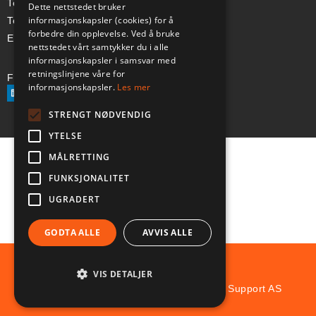
Telefon (Nor): +47 334 50 910
Dette nettstedet bruker
informasjonskapsler (cookies) for å
Telefon (Swe): +46 70-748 08 19
forbedre din opplevelse. Ved å bruke
E-post: sales@a-ss.net
nettstedet vårt samtykker du i alle
informasjonskapsler i samsvar med
retningslinjene våre for
Følg oss på:
informasjonskapsler.
Les mer
STRENGT NØDVENDIG
YTELSE
MÅLRETTING
FUNKSJONALITET
UGRADERT
GODTA ALLE
AVVIS ALLE
VIS DETALJER
© Copyright 2025 Aviation and Survival Support AS