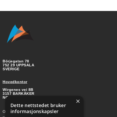
Börjegatan 78
752 29 UPPSALA
SVERIGE
Hovedkontor
Wirgenes vei 8B
3157 BARKÅKER
NORGE
×
Dette nettstedet bruker
informasjonskapsler
Org-nr: 985 958 203 MVA