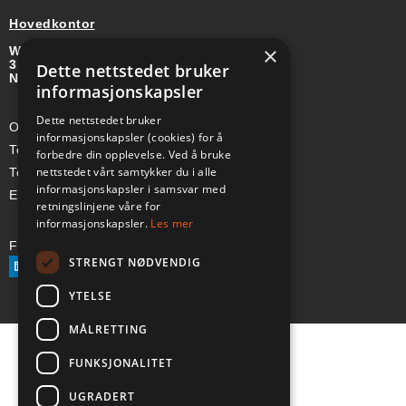
Hovedkontor
×
Wirgenes vei 8B
3157 BARKÅKER
Dette nettstedet bruker
NORGE
informasjonskapsler
Dette nettstedet bruker
Org-nr: 985 958 203 MVA
informasjonskapsler (cookies) for å
Telefon (Nor): +47 334 50 910
forbedre din opplevelse. Ved å bruke
nettstedet vårt samtykker du i alle
Telefon (Swe): +46 70-748 08 19
informasjonskapsler i samsvar med
E-post: sales@a-ss.net
retningslinjene våre for
informasjonskapsler.
Les mer
Følg oss på:
STRENGT NØDVENDIG
YTELSE
MÅLRETTING
FUNKSJONALITET
UGRADERT